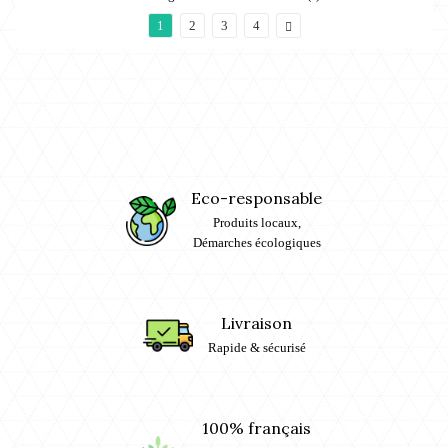
1
2
3
4
Eco-responsable
Produits locaux,
Démarches écologiques
Livraison
Rapide & sécurisé
100% français