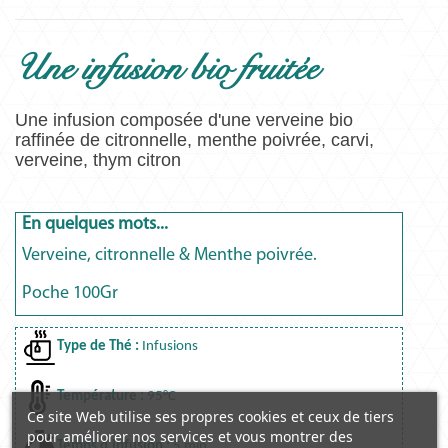
Une infusion bio fruitée
Une infusion composée d'une verveine bio
raffinée de citronnelle, menthe poivrée, carvi,
verveine, thym citron
En quelques mots...
Verveine, citronnelle & Menthe poivrée.
Poche 100Gr
Type de Thé :
Infusions
Température :
95°C
Ce site Web utilise ses propres cookies et ceux de tiers
pour améliorer nos services et vous montrer des
Temps d'infusion :
5 min