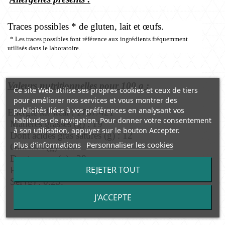
Traces possibles * de gluten, lait et œufs.
* Les traces possibles font référence aux ingrédients fréquemment
utilisés dans le laboratoire.
Valeurs nutritionnelles pour 100 g :
Ce site Web utilise ses propres cookies et ceux de tiers
pour améliorer nos services et vous montrer des
publicités liées à vos préférences en analysant vos
Energie kJ/ kcal : 1767/421
habitudes de navigation. Pour donner votre consentement
Matières grasses (g) : 19
à son utilisation, appuyez sur le bouton Accepter.
Dont acides gras saturés (g) : 12
Plus d'informations
Personnaliser les cookies
Glucides (g) : 56
Dont sucres (g) : 28
REJETER TOUT
Protéines (g) : 6
Sel (g) : 0,23.
J'ACCEPTE